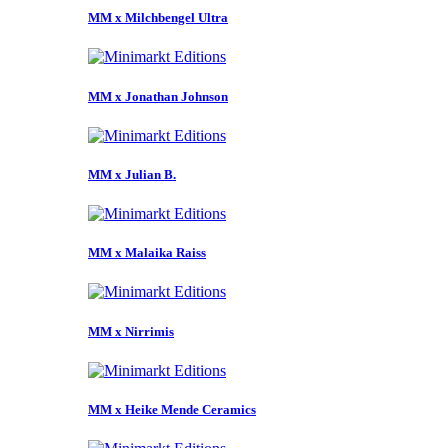
MM x Milchbengel Ultra
MM x Jonathan Johnson
MM x Julian B.
MM x Malaika Raiss
MM x Nirrimis
MM x Heike Mende Ceramics