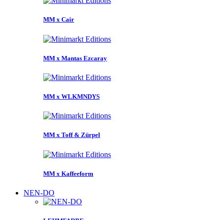
MM x Cair
MM x Mantas Ezcaray
MM x WLKMNDYS
MM x Toff & Zürpel
MM x Kaffeeform
NEN-DO