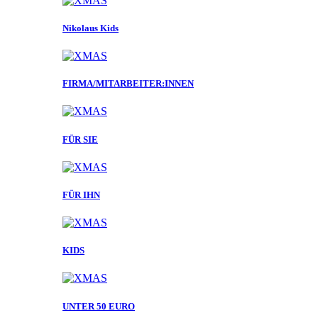
Nikolaus Kids
FIRMA/MITARBEITER:INNEN
FÜR SIE
FÜR IHN
KIDS
UNTER 50 EURO