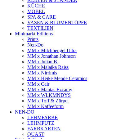
KERZEN & STÄNDER
KÜCHE
MÖBEL
SPA & CARE
VASEN & BLUMENTÖPFE
TEXTILIEN
Minimarkt Editions
Prints
Nen-Do
MM x Milchbengel Ultra
MM x Jonathan Johnson
MM x Julian B.
MM x Malaika Raiss
MM x Nirrimis
MM x Heike Mende Ceramics
MM x Cair
MM x Mantas Ezcaray
MM x WLKMNDYS
MM x Toff & Zürpel
MM x Kaffeeform
NEN-DO
LEHMFARBE
LEHMPUTZ
FARBKARTEN
QUAST