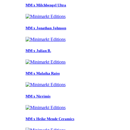
MM x Milchbengel Ultra
MM x Jonathan Johnson
MM x Julian B.
MM x Malaika Raiss
MM x Nirrimis
MM x Heike Mende Ceramics