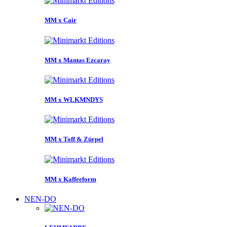
MM x Cair
MM x Mantas Ezcaray
MM x WLKMNDYS
MM x Toff & Zürpel
MM x Kaffeeform
NEN-DO