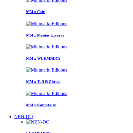
MM x Cair
MM x Mantas Ezcaray
MM x WLKMNDYS
MM x Toff & Zürpel
MM x Kaffeeform
NEN-DO