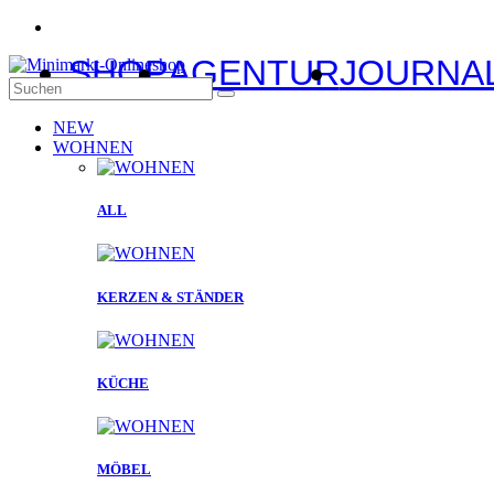
SHOP
AGENTUR
JOURNA
NEW
WOHNEN
ALL
KERZEN & STÄNDER
KÜCHE
MÖBEL