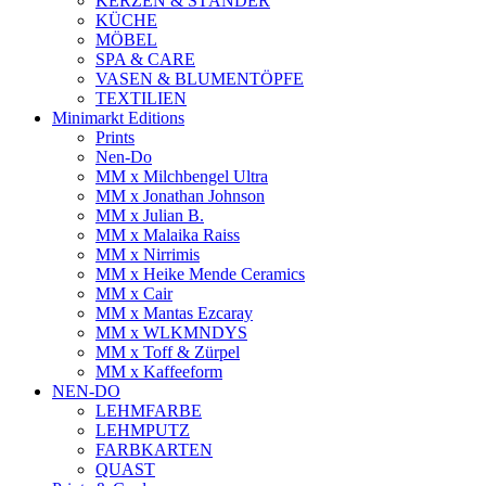
KERZEN & STÄNDER
KÜCHE
MÖBEL
SPA & CARE
VASEN & BLUMENTÖPFE
TEXTILIEN
Minimarkt Editions
Prints
Nen-Do
MM x Milchbengel Ultra
MM x Jonathan Johnson
MM x Julian B.
MM x Malaika Raiss
MM x Nirrimis
MM x Heike Mende Ceramics
MM x Cair
MM x Mantas Ezcaray
MM x WLKMNDYS
MM x Toff & Zürpel
MM x Kaffeeform
NEN-DO
LEHMFARBE
LEHMPUTZ
FARBKARTEN
QUAST