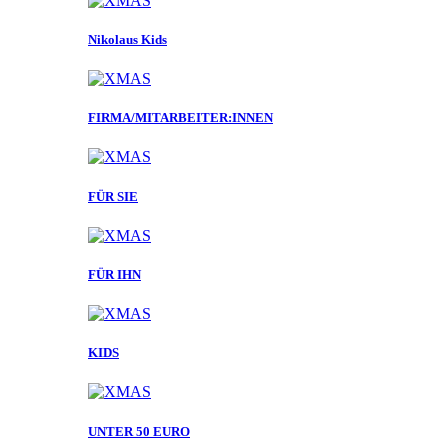
Nikolaus Kids
FIRMA/MITARBEITER:INNEN
FÜR SIE
FÜR IHN
KIDS
UNTER 50 EURO