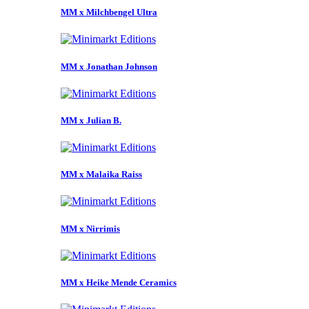
MM x Milchbengel Ultra
MM x Jonathan Johnson
MM x Julian B.
MM x Malaika Raiss
MM x Nirrimis
MM x Heike Mende Ceramics