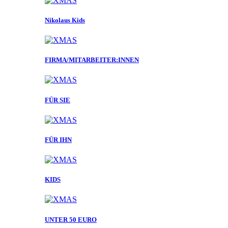
Nikolaus Kids
FIRMA/MITARBEITER:INNEN
FÜR SIE
FÜR IHN
KIDS
UNTER 50 EURO