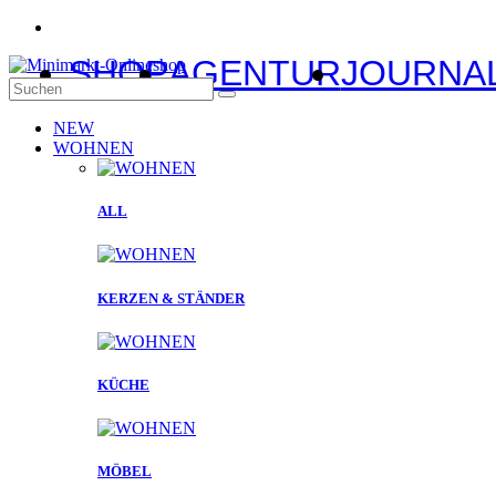
SHOP
AGENTUR
JOURNA
NEW
WOHNEN
ALL
KERZEN & STÄNDER
KÜCHE
MÖBEL