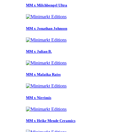
MM x Milchbengel Ultra
MM x Jonathan Johnson
MM x Julian B.
MM x Malaika Raiss
MM x Nirrimis
MM x Heike Mende Ceramics