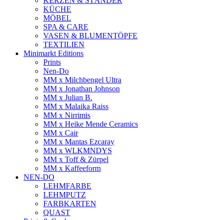
KERZEN & STÄNDER
KÜCHE
MÖBEL
SPA & CARE
VASEN & BLUMENTÖPFE
TEXTILIEN
Minimarkt Editions
Prints
Nen-Do
MM x Milchbengel Ultra
MM x Jonathan Johnson
MM x Julian B.
MM x Malaika Raiss
MM x Nirrimis
MM x Heike Mende Ceramics
MM x Cair
MM x Mantas Ezcaray
MM x WLKMNDYS
MM x Toff & Zürpel
MM x Kaffeeform
NEN-DO
LEHMFARBE
LEHMPUTZ
FARBKARTEN
QUAST