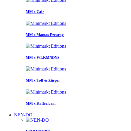
MM x Cair
MM x Mantas Ezcaray
MM x WLKMNDYS
MM x Toff & Zürpel
MM x Kaffeeform
NEN-DO