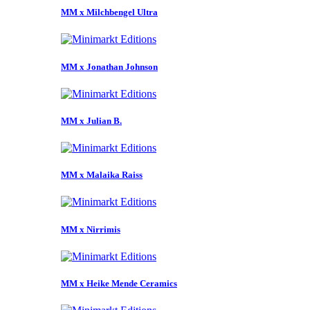
MM x Milchbengel Ultra
MM x Jonathan Johnson
MM x Julian B.
MM x Malaika Raiss
MM x Nirrimis
MM x Heike Mende Ceramics