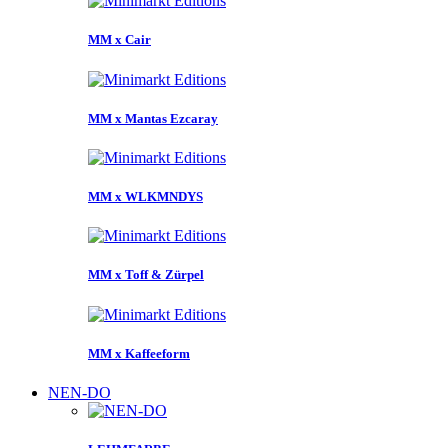
MM x Cair
MM x Mantas Ezcaray
MM x WLKMNDYS
MM x Toff & Zürpel
MM x Kaffeeform
NEN-DO