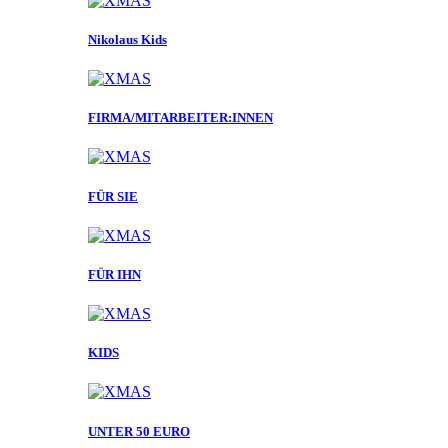
Nikolaus Kids
FIRMA/MITARBEITER:INNEN
FÜR SIE
FÜR IHN
KIDS
UNTER 50 EURO