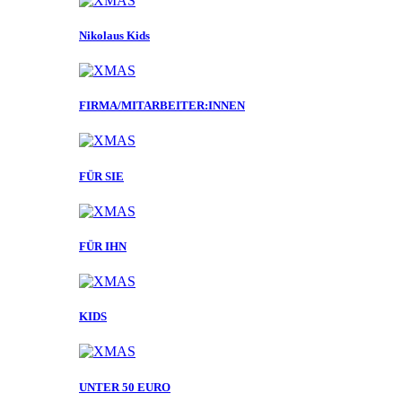
Nikolaus Kids
FIRMA/MITARBEITER:INNEN
FÜR SIE
FÜR IHN
KIDS
UNTER 50 EURO