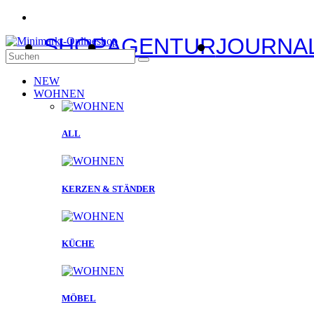
SHOP
AGENTUR
JOURNA
NEW
WOHNEN
ALL
KERZEN & STÄNDER
KÜCHE
MÖBEL