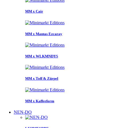
MM x Cair
MM x Mantas Ezcaray
MM x WLKMNDYS
MM x Toff & Zürpel
MM x Kaffeeform
NEN-DO