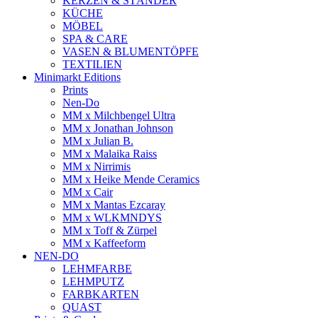
KERZEN & STÄNDER
KÜCHE
MÖBEL
SPA & CARE
VASEN & BLUMENTÖPFE
TEXTILIEN
Minimarkt Editions
Prints
Nen-Do
MM x Milchbengel Ultra
MM x Jonathan Johnson
MM x Julian B.
MM x Malaika Raiss
MM x Nirrimis
MM x Heike Mende Ceramics
MM x Cair
MM x Mantas Ezcaray
MM x WLKMNDYS
MM x Toff & Zürpel
MM x Kaffeeform
NEN-DO
LEHMFARBE
LEHMPUTZ
FARBKARTEN
QUAST