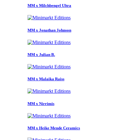
MM x Milchbengel Ultra
MM x Jonathan Johnson
MM x Julian B.
MM x Malaika Raiss
MM x Nirrimis
MM x Heike Mende Ceramics