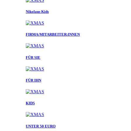
Nikolaus Kids
FIRMA/MITARBEITER:INNEN
FÜR SIE
FÜR IHN
KIDS
UNTER 50 EURO