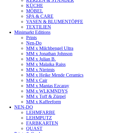
KERZEN & STÄNDER
KÜCHE
MÖBEL
SPA & CARE
VASEN & BLUMENTÖPFE
TEXTILIEN
Minimarkt Editions
Prints
Nen-Do
MM x Milchbengel Ultra
MM x Jonathan Johnson
MM x Julian B.
MM x Malaika Raiss
MM x Nirrimis
MM x Heike Mende Ceramics
MM x Cair
MM x Mantas Ezcaray
MM x WLKMNDYS
MM x Toff & Zürpel
MM x Kaffeeform
NEN-DO
LEHMFARBE
LEHMPUTZ
FARBKARTEN
QUAST