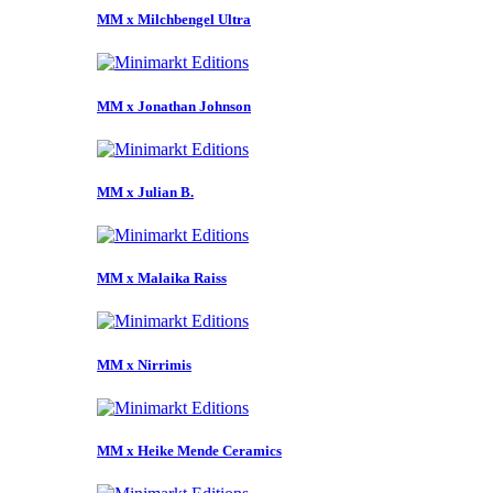
MM x Milchbengel Ultra
MM x Jonathan Johnson
MM x Julian B.
MM x Malaika Raiss
MM x Nirrimis
MM x Heike Mende Ceramics