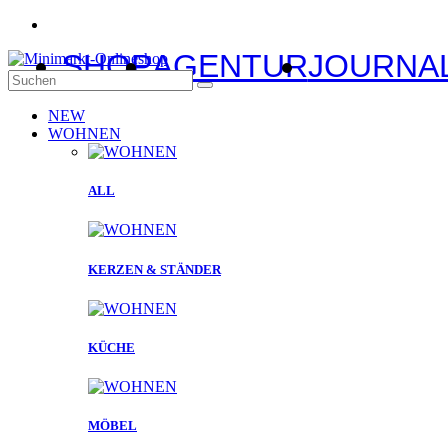
SHOP
AGENTUR
JOURNA
NEW
WOHNEN
ALL
KERZEN & STÄNDER
KÜCHE
MÖBEL