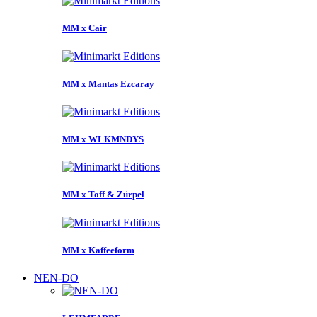
MM x Cair
MM x Mantas Ezcaray
MM x WLKMNDYS
MM x Toff & Zürpel
MM x Kaffeeform
NEN-DO