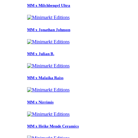
MM x Milchbengel Ultra
MM x Jonathan Johnson
MM x Julian B.
MM x Malaika Raiss
MM x Nirrimis
MM x Heike Mende Ceramics