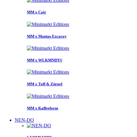
MM x Cair
MM x Mantas Ezcaray
MM x WLKMNDYS
MM x Toff & Zürpel
MM x Kaffeeform
NEN-DO