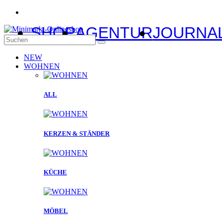
SHOP
AGENTUR
JOURNA
NEW
WOHNEN
ALL
KERZEN & STÄNDER
KÜCHE
MÖBEL