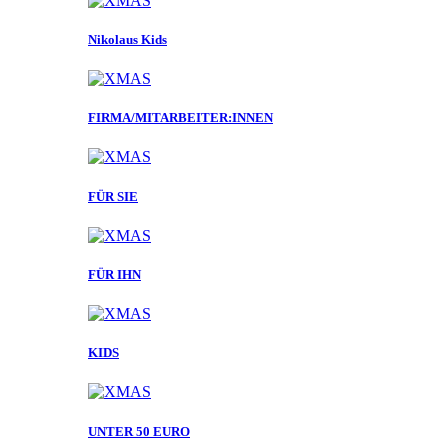
Nikolaus Kids
FIRMA/MITARBEITER:INNEN
FÜR SIE
FÜR IHN
KIDS
UNTER 50 EURO