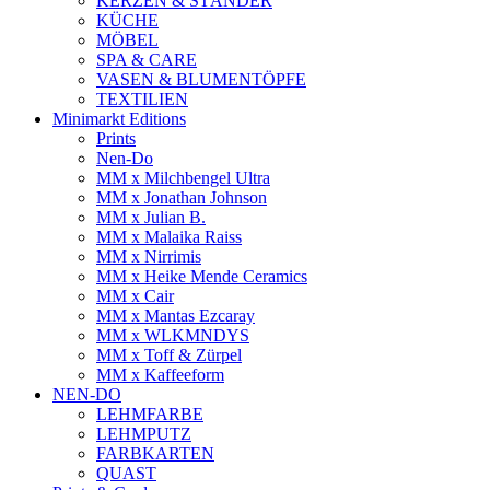
KERZEN & STÄNDER
KÜCHE
MÖBEL
SPA & CARE
VASEN & BLUMENTÖPFE
TEXTILIEN
Minimarkt Editions
Prints
Nen-Do
MM x Milchbengel Ultra
MM x Jonathan Johnson
MM x Julian B.
MM x Malaika Raiss
MM x Nirrimis
MM x Heike Mende Ceramics
MM x Cair
MM x Mantas Ezcaray
MM x WLKMNDYS
MM x Toff & Zürpel
MM x Kaffeeform
NEN-DO
LEHMFARBE
LEHMPUTZ
FARBKARTEN
QUAST