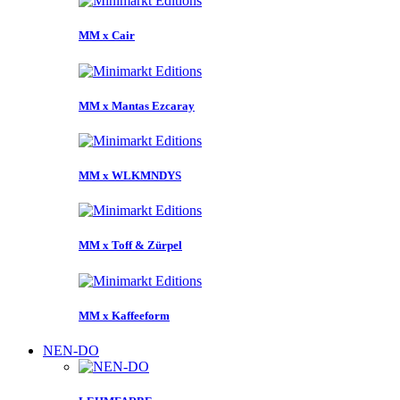
MM x Cair
MM x Mantas Ezcaray
MM x WLKMNDYS
MM x Toff & Zürpel
MM x Kaffeeform
NEN-DO