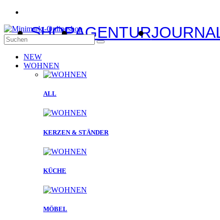
SHOP
AGENTUR
JOURNA
NEW
WOHNEN
ALL
KERZEN & STÄNDER
KÜCHE
MÖBEL