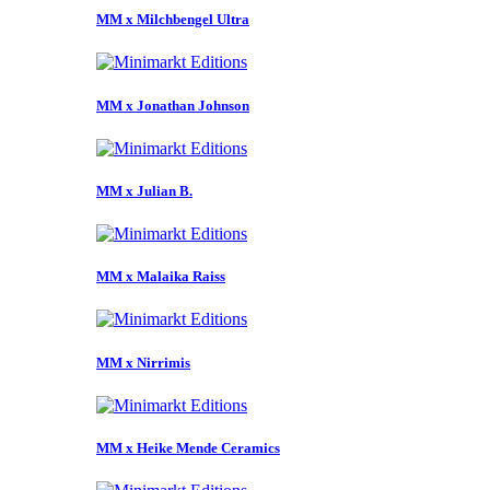
MM x Milchbengel Ultra
MM x Jonathan Johnson
MM x Julian B.
MM x Malaika Raiss
MM x Nirrimis
MM x Heike Mende Ceramics