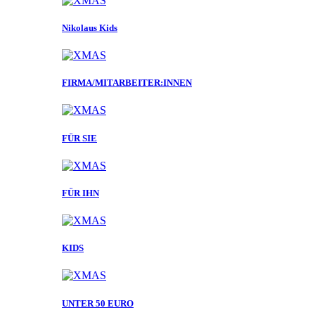
Nikolaus Kids
FIRMA/MITARBEITER:INNEN
FÜR SIE
FÜR IHN
KIDS
UNTER 50 EURO