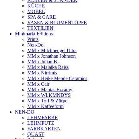
KERZEN & STÄNDER
KÜCHE
MÖBEL
SPA & CARE
VASEN & BLUMENTÖPFE
TEXTILIEN
Minimarkt Editions
Prints
Nen-Do
MM x Milchbengel Ultra
MM x Jonathan Johnson
MM x Julian B.
MM x Malaika Raiss
MM x Nirrimis
MM x Heike Mende Ceramics
MM x Cair
MM x Mantas Ezcaray
MM x WLKMNDYS
MM x Toff & Zürpel
MM x Kaffeeform
NEN-DO
LEHMFARBE
LEHMPUTZ
FARBKARTEN
QUAST