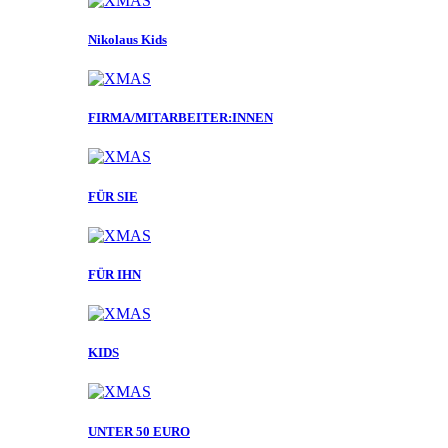
Nikolaus Kids
FIRMA/MITARBEITER:INNEN
FÜR SIE
FÜR IHN
KIDS
UNTER 50 EURO