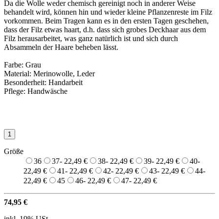
Da die Wolle weder chemisch gereinigt noch in anderer Weise
behandelt wird, können hin und wieder kleine Pflanzenreste im Filz
vorkommen. Beim Tragen kann es in den ersten Tagen geschehen,
dass der Filz etwas haart, d.h. dass sich grobes Deckhaar aus dem
Filz herausarbeitet, was ganz natürlich ist und sich durch
Absammeln der Haare beheben lässt.
Farbe: Grau
Material: Merinowolle, Leder
Besonderheit: Handarbeit
Pflege: Handwäsche
Größe
36
37
- 22,49 €
38
- 22,49 €
39
- 22,49 €
40
-
22,49 €
41
- 22,49 €
42
- 22,49 €
43
- 22,49 €
44
-
22,49 €
45
46
- 22,49 €
47
- 22,49 €
74,95 €
inkl. 19% USt.