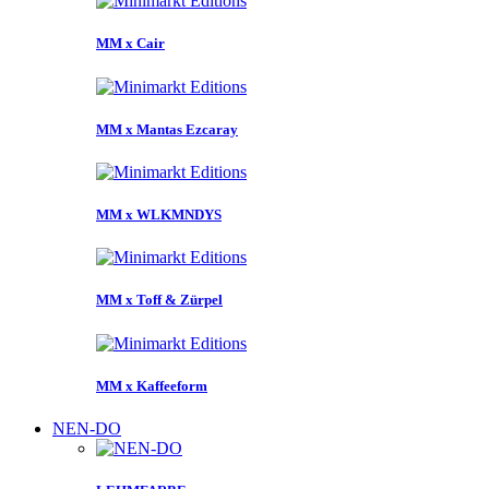
MM x Cair
MM x Mantas Ezcaray
MM x WLKMNDYS
MM x Toff & Zürpel
MM x Kaffeeform
NEN-DO