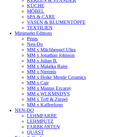
KERZEN & STÄNDER
KÜCHE
MÖBEL
SPA & CARE
VASEN & BLUMENTÖPFE
TEXTILIEN
Minimarkt Editions
Prints
Nen-Do
MM x Milchbengel Ultra
MM x Jonathan Johnson
MM x Julian B.
MM x Malaika Raiss
MM x Nirrimis
MM x Heike Mende Ceramics
MM x Cair
MM x Mantas Ezcaray
MM x WLKMNDYS
MM x Toff & Zürpel
MM x Kaffeeform
NEN-DO
LEHMFARBE
LEHMPUTZ
FARBKARTEN
QUAST