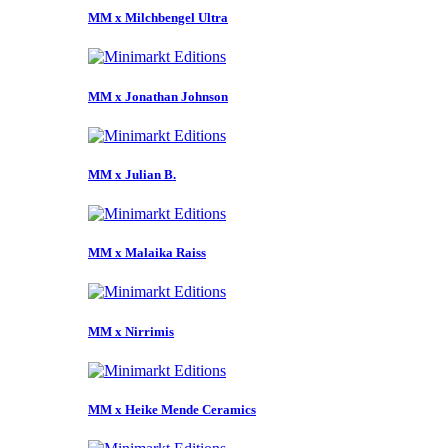
MM x Milchbengel Ultra
MM x Jonathan Johnson
MM x Julian B.
MM x Malaika Raiss
MM x Nirrimis
MM x Heike Mende Ceramics