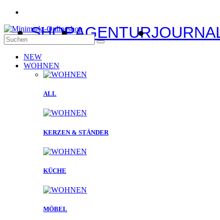
SHOP
AGENTUR
JOURNA
NEW
WOHNEN
ALL
KERZEN & STÄNDER
KÜCHE
MÖBEL