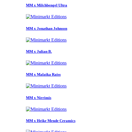
MM x Milchbengel Ultra
MM x Jonathan Johnson
MM x Julian B.
MM x Malaika Raiss
MM x Nirrimis
MM x Heike Mende Ceramics