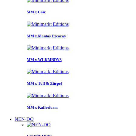
MM x Cair
MM x Mantas Ezcaray
MM x WLKMNDYS
MM x Toff & Zürpel
MM x Kaffeeform
NEN-DO