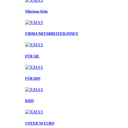
Nikolaus Kids
FIRMA/MITARBEITER:INNEN
FÜR SIE
FÜR IHN
KIDS
UNTER 50 EURO