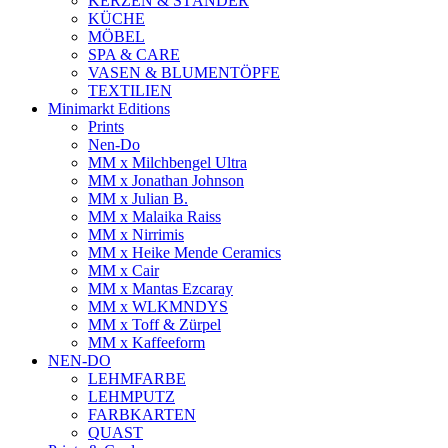
KERZEN & STÄNDER
KÜCHE
MÖBEL
SPA & CARE
VASEN & BLUMENTÖPFE
TEXTILIEN
Minimarkt Editions
Prints
Nen-Do
MM x Milchbengel Ultra
MM x Jonathan Johnson
MM x Julian B.
MM x Malaika Raiss
MM x Nirrimis
MM x Heike Mende Ceramics
MM x Cair
MM x Mantas Ezcaray
MM x WLKMNDYS
MM x Toff & Zürpel
MM x Kaffeeform
NEN-DO
LEHMFARBE
LEHMPUTZ
FARBKARTEN
QUAST