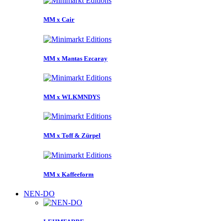
MM x Cair
MM x Mantas Ezcaray
MM x WLKMNDYS
MM x Toff & Zürpel
MM x Kaffeeform
NEN-DO