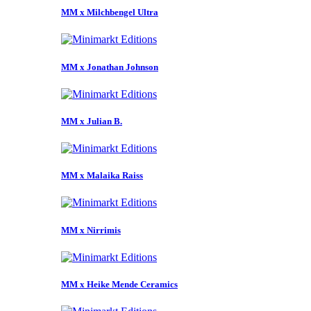
MM x Milchbengel Ultra
MM x Jonathan Johnson
MM x Julian B.
MM x Malaika Raiss
MM x Nirrimis
MM x Heike Mende Ceramics