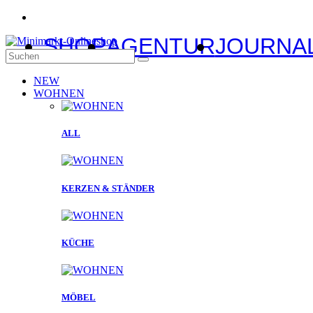
SHOP
AGENTUR
JOURNA
NEW
WOHNEN
ALL
KERZEN & STÄNDER
KÜCHE
MÖBEL