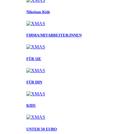
Nikolaus Kids
FIRMA/MITARBEITER:INNEN
FÜR SIE
FÜR IHN
KIDS
UNTER 50 EURO