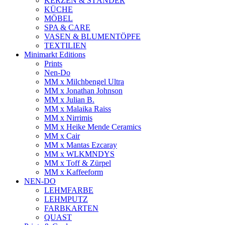
KERZEN & STÄNDER
KÜCHE
MÖBEL
SPA & CARE
VASEN & BLUMENTÖPFE
TEXTILIEN
Minimarkt Editions
Prints
Nen-Do
MM x Milchbengel Ultra
MM x Jonathan Johnson
MM x Julian B.
MM x Malaika Raiss
MM x Nirrimis
MM x Heike Mende Ceramics
MM x Cair
MM x Mantas Ezcaray
MM x WLKMNDYS
MM x Toff & Zürpel
MM x Kaffeeform
NEN-DO
LEHMFARBE
LEHMPUTZ
FARBKARTEN
QUAST