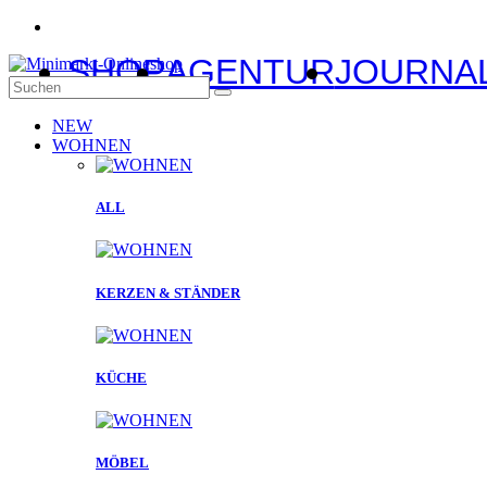
SHOP
AGENTUR
JOURNA
NEW
WOHNEN
ALL
KERZEN & STÄNDER
KÜCHE
MÖBEL