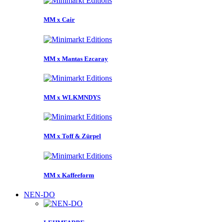
MM x Cair
MM x Mantas Ezcaray
MM x WLKMNDYS
MM x Toff & Zürpel
MM x Kaffeeform
NEN-DO