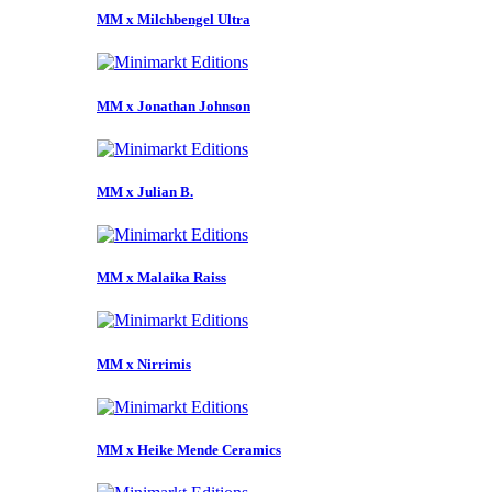
MM x Milchbengel Ultra
MM x Jonathan Johnson
MM x Julian B.
MM x Malaika Raiss
MM x Nirrimis
MM x Heike Mende Ceramics