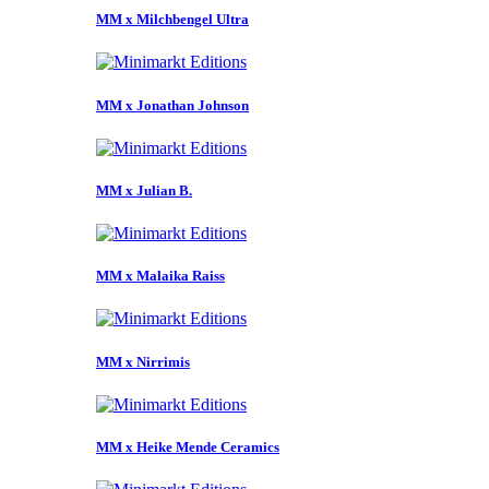
MM x Milchbengel Ultra
MM x Jonathan Johnson
MM x Julian B.
MM x Malaika Raiss
MM x Nirrimis
MM x Heike Mende Ceramics