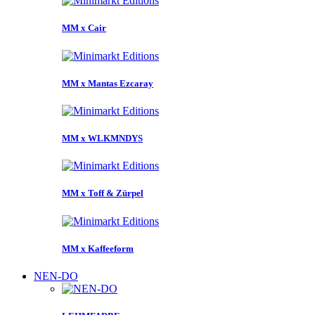
MM x Cair
MM x Mantas Ezcaray
MM x WLKMNDYS
MM x Toff & Zürpel
MM x Kaffeeform
NEN-DO