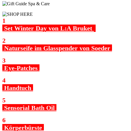
1
Set Winter Day von L:A Bruket
2
Naturseife im Glasspender von Soeder
3
Eye-Patches
4
Handtuch
5
Sensorial Bath Oil
6
Körperbürste