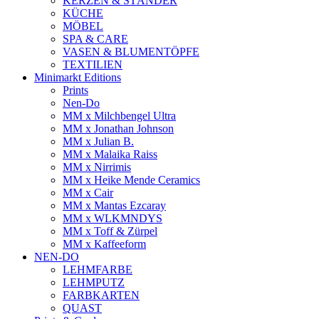
KERZEN & STÄNDER
KÜCHE
MÖBEL
SPA & CARE
VASEN & BLUMENTÖPFE
TEXTILIEN
Minimarkt Editions
Prints
Nen-Do
MM x Milchbengel Ultra
MM x Jonathan Johnson
MM x Julian B.
MM x Malaika Raiss
MM x Nirrimis
MM x Heike Mende Ceramics
MM x Cair
MM x Mantas Ezcaray
MM x WLKMNDYS
MM x Toff & Zürpel
MM x Kaffeeform
NEN-DO
LEHMFARBE
LEHMPUTZ
FARBKARTEN
QUAST