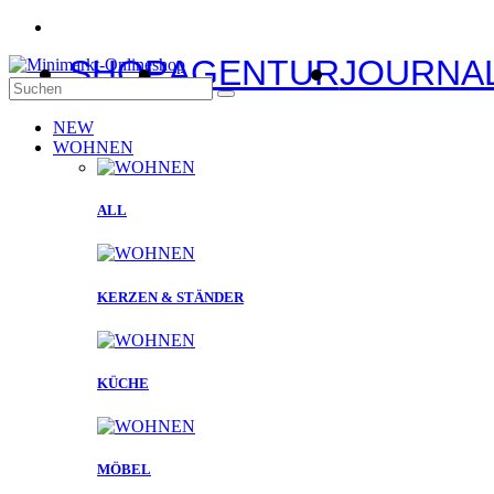
SHOP
AGENTUR
JOURNA
NEW
WOHNEN
ALL
KERZEN & STÄNDER
KÜCHE
MÖBEL