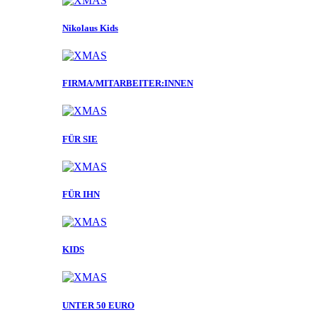
Nikolaus Kids
FIRMA/MITARBEITER:INNEN
FÜR SIE
FÜR IHN
KIDS
UNTER 50 EURO