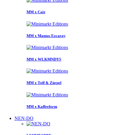
MM x Cair
MM x Mantas Ezcaray
MM x WLKMNDYS
MM x Toff & Zürpel
MM x Kaffeeform
NEN-DO