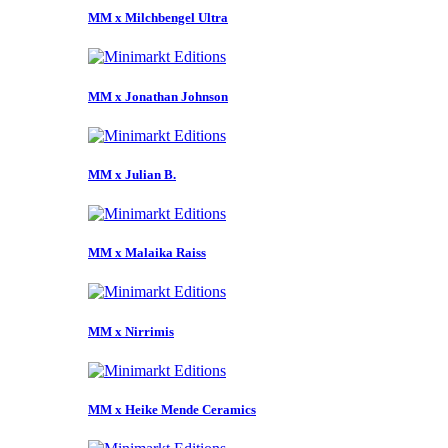
MM x Milchbengel Ultra
MM x Jonathan Johnson
MM x Julian B.
MM x Malaika Raiss
MM x Nirrimis
MM x Heike Mende Ceramics