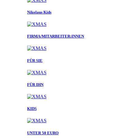
Nikolaus Kids
FIRMA/MITARBEITER:INNEN
FÜR SIE
FÜR IHN
KIDS
UNTER 50 EURO