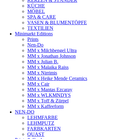
KERZEN & STÄNDER
KÜCHE
MÖBEL
SPA & CARE
VASEN & BLUMENTÖPFE
TEXTILIEN
Minimarkt Editions
Prints
Nen-Do
MM x Milchbengel Ultra
MM x Jonathan Johnson
MM x Julian B.
MM x Malaika Raiss
MM x Nirrimis
MM x Heike Mende Ceramics
MM x Cair
MM x Mantas Ezcaray
MM x WLKMNDYS
MM x Toff & Zürpel
MM x Kaffeeform
NEN-DO
LEHMFARBE
LEHMPUTZ
FARBKARTEN
QUAST