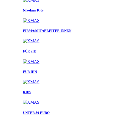
Nikolaus Kids
FIRMA/MITARBEITER:INNEN
FÜR SIE
FÜR IHN
KIDS
UNTER 50 EURO