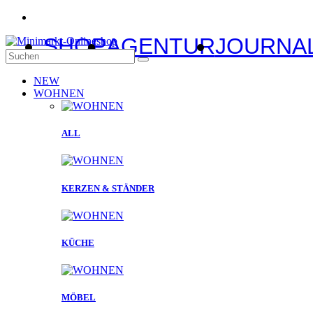
SHOP
AGENTUR
JOURNA
NEW
WOHNEN
ALL
KERZEN & STÄNDER
KÜCHE
MÖBEL