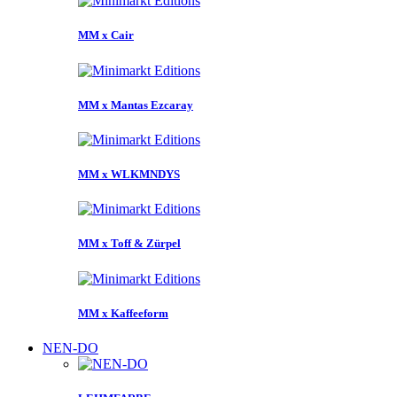
MM x Cair
MM x Mantas Ezcaray
MM x WLKMNDYS
MM x Toff & Zürpel
MM x Kaffeeform
NEN-DO