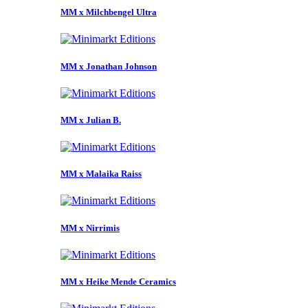
MM x Milchbengel Ultra
MM x Jonathan Johnson
MM x Julian B.
MM x Malaika Raiss
MM x Nirrimis
MM x Heike Mende Ceramics