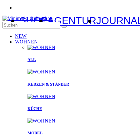
SHOP
AGENTUR
JOURNA
NEW
WOHNEN
ALL
KERZEN & STÄNDER
KÜCHE
MÖBEL