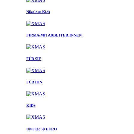
Nikolaus Kids
FIRMA/MITARBEITER:INNEN
FÜR SIE
FÜR IHN
KIDS
UNTER 50 EURO