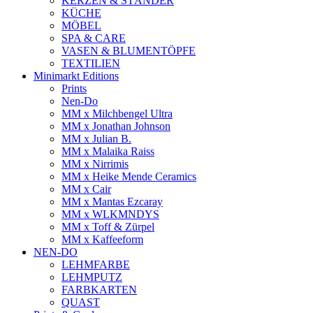
KERZEN & STÄNDER
KÜCHE
MÖBEL
SPA & CARE
VASEN & BLUMENTÖPFE
TEXTILIEN
Minimarkt Editions
Prints
Nen-Do
MM x Milchbengel Ultra
MM x Jonathan Johnson
MM x Julian B.
MM x Malaika Raiss
MM x Nirrimis
MM x Heike Mende Ceramics
MM x Cair
MM x Mantas Ezcaray
MM x WLKMNDYS
MM x Toff & Zürpel
MM x Kaffeeform
NEN-DO
LEHMFARBE
LEHMPUTZ
FARBKARTEN
QUAST