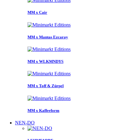
MM x Cair
MM x Mantas Ezcaray
MM x WLKMNDYS
MM x Toff & Zürpel
MM x Kaffeeform
NEN-DO