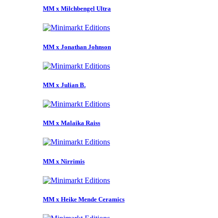
MM x Milchbengel Ultra
MM x Jonathan Johnson
MM x Julian B.
MM x Malaika Raiss
MM x Nirrimis
MM x Heike Mende Ceramics