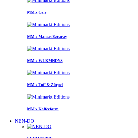
MM x Cair
MM x Mantas Ezcaray
MM x WLKMNDYS
MM x Toff & Zürpel
MM x Kaffeeform
NEN-DO