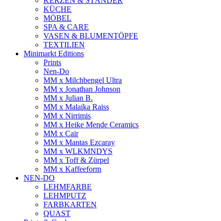
KERZEN & STÄNDER
KÜCHE
MÖBEL
SPA & CARE
VASEN & BLUMENTÖPFE
TEXTILIEN
Minimarkt Editions
Prints
Nen-Do
MM x Milchbengel Ultra
MM x Jonathan Johnson
MM x Julian B.
MM x Malaika Raiss
MM x Nirrimis
MM x Heike Mende Ceramics
MM x Cair
MM x Mantas Ezcaray
MM x WLKMNDYS
MM x Toff & Zürpel
MM x Kaffeeform
NEN-DO
LEHMFARBE
LEHMPUTZ
FARBKARTEN
QUAST