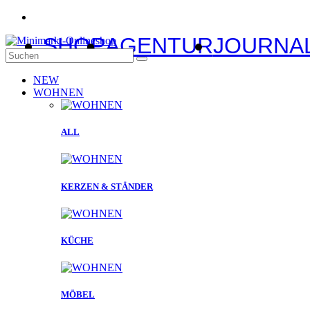
SHOP
AGENTUR
JOURNA
NEW
WOHNEN
ALL
KERZEN & STÄNDER
KÜCHE
MÖBEL