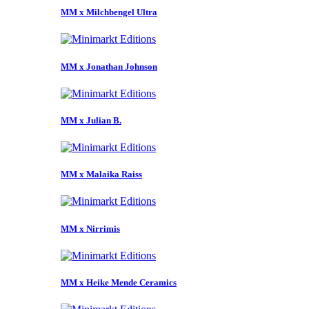
MM x Milchbengel Ultra
MM x Jonathan Johnson
MM x Julian B.
MM x Malaika Raiss
MM x Nirrimis
MM x Heike Mende Ceramics