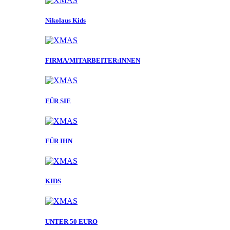
Nikolaus Kids
FIRMA/MITARBEITER:INNEN
FÜR SIE
FÜR IHN
KIDS
UNTER 50 EURO