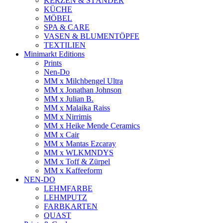
KERZEN & STÄNDER
KÜCHE
MÖBEL
SPA & CARE
VASEN & BLUMENTÖPFE
TEXTILIEN
Minimarkt Editions
Prints
Nen-Do
MM x Milchbengel Ultra
MM x Jonathan Johnson
MM x Julian B.
MM x Malaika Raiss
MM x Nirrimis
MM x Heike Mende Ceramics
MM x Cair
MM x Mantas Ezcaray
MM x WLKMNDYS
MM x Toff & Zürpel
MM x Kaffeeform
NEN-DO
LEHMFARBE
LEHMPUTZ
FARBKARTEN
QUAST