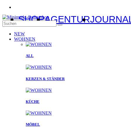
SHOP
AGENTUR
JOURNA
NEW
WOHNEN
ALL
KERZEN & STÄNDER
KÜCHE
MÖBEL