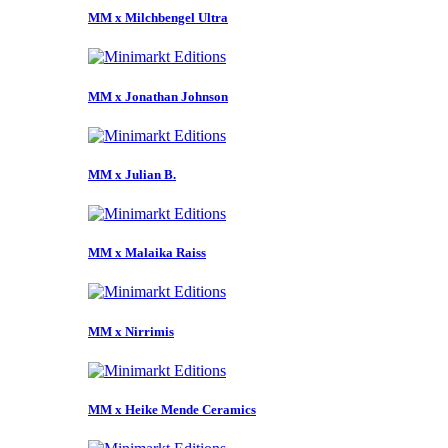
MM x Milchbengel Ultra
MM x Jonathan Johnson
MM x Julian B.
MM x Malaika Raiss
MM x Nirrimis
MM x Heike Mende Ceramics