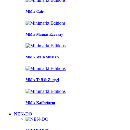
MM x Cair
MM x Mantas Ezcaray
MM x WLKMNDYS
MM x Toff & Zürpel
MM x Kaffeeform
NEN-DO