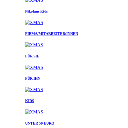
Nikolaus Kids
FIRMA/MITARBEITER:INNEN
FÜR SIE
FÜR IHN
KIDS
UNTER 50 EURO