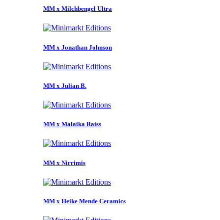
MM x Milchbengel Ultra
MM x Jonathan Johnson
MM x Julian B.
MM x Malaika Raiss
MM x Nirrimis
MM x Heike Mende Ceramics