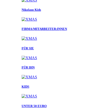
Nikolaus Kids
FIRMA/MITARBEITER:INNEN
FÜR SIE
FÜR IHN
KIDS
UNTER 50 EURO