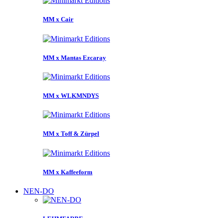
MM x Cair
MM x Mantas Ezcaray
MM x WLKMNDYS
MM x Toff & Zürpel
MM x Kaffeeform
NEN-DO