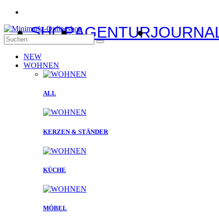
SHOP
AGENTUR
JOURNA
NEW
WOHNEN
ALL
KERZEN & STÄNDER
KÜCHE
MÖBEL