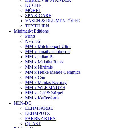
KERZEN & STÄNDER
KÜCHE
MÖBEL
SPA & CARE
VASEN & BLUMENTÖPFE
TEXTILIEN
Minimarkt Editions
Prints
Nen-Do
MM x Milchbengel Ultra
MM x Jonathan Johnson
MM x Julian B.
MM x Malaika Raiss
MM x Nirrimis
MM x Heike Mende Ceramics
MM x Cair
MM x Mantas Ezcaray
MM x WLKMNDYS
MM x Toff & Zürpel
MM x Kaffeeform
NEN-DO
LEHMFARBE
LEHMPUTZ
FARBKARTEN
QUAST