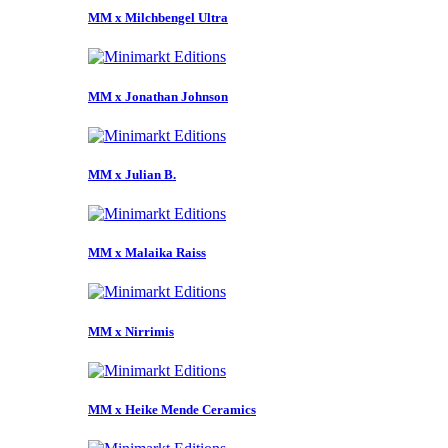
MM x Milchbengel Ultra
MM x Jonathan Johnson
MM x Julian B.
MM x Malaika Raiss
MM x Nirrimis
MM x Heike Mende Ceramics