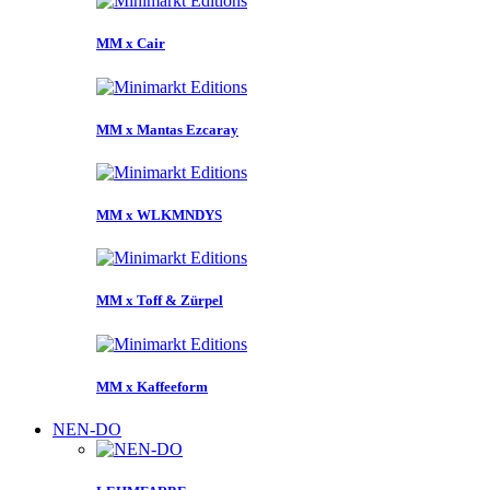
MM x Cair
MM x Mantas Ezcaray
MM x WLKMNDYS
MM x Toff & Zürpel
MM x Kaffeeform
NEN-DO