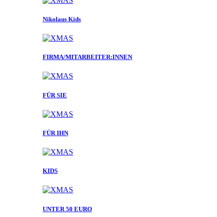
Nikolaus Kids
FIRMA/MITARBEITER:INNEN
FÜR SIE
FÜR IHN
KIDS
UNTER 50 EURO