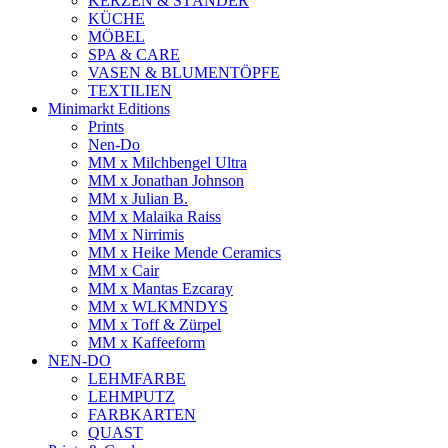
KERZEN & STÄNDER
KÜCHE
MÖBEL
SPA & CARE
VASEN & BLUMENTÖPFE
TEXTILIEN
Minimarkt Editions
Prints
Nen-Do
MM x Milchbengel Ultra
MM x Jonathan Johnson
MM x Julian B.
MM x Malaika Raiss
MM x Nirrimis
MM x Heike Mende Ceramics
MM x Cair
MM x Mantas Ezcaray
MM x WLKMNDYS
MM x Toff & Zürpel
MM x Kaffeeform
NEN-DO
LEHMFARBE
LEHMPUTZ
FARBKARTEN
QUAST