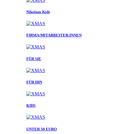
Nikolaus Kids
FIRMA/MITARBEITER:INNEN
FÜR SIE
FÜR IHN
KIDS
UNTER 50 EURO