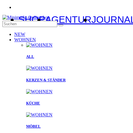
SHOP
AGENTUR
JOURNA
NEW
WOHNEN
ALL
KERZEN & STÄNDER
KÜCHE
MÖBEL