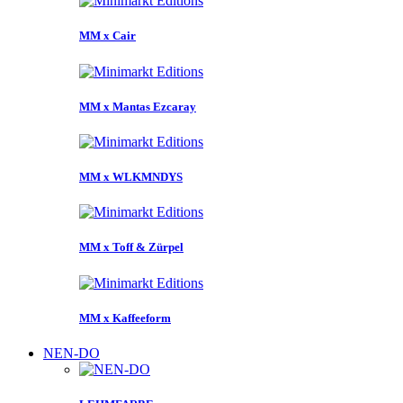
MM x Cair
MM x Mantas Ezcaray
MM x WLKMNDYS
MM x Toff & Zürpel
MM x Kaffeeform
NEN-DO