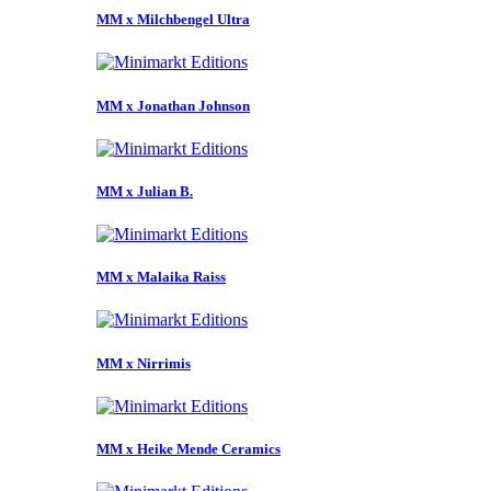
MM x Milchbengel Ultra
MM x Jonathan Johnson
MM x Julian B.
MM x Malaika Raiss
MM x Nirrimis
MM x Heike Mende Ceramics