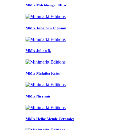
MM x Milchbengel Ultra
MM x Jonathan Johnson
MM x Julian B.
MM x Malaika Raiss
MM x Nirrimis
MM x Heike Mende Ceramics