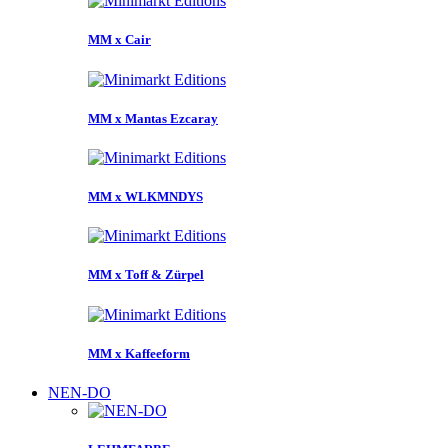
MM x Cair
MM x Mantas Ezcaray
MM x WLKMNDYS
MM x Toff & Zürpel
MM x Kaffeeform
NEN-DO