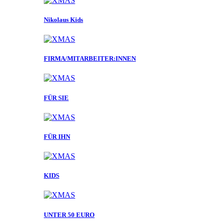
Nikolaus Kids
FIRMA/MITARBEITER:INNEN
FÜR SIE
FÜR IHN
KIDS
UNTER 50 EURO