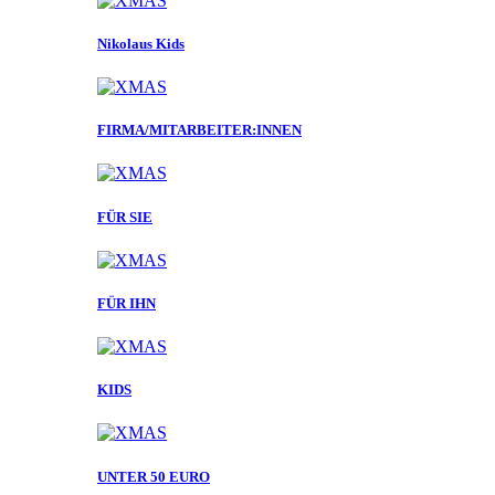
Nikolaus Kids
FIRMA/MITARBEITER:INNEN
FÜR SIE
FÜR IHN
KIDS
UNTER 50 EURO