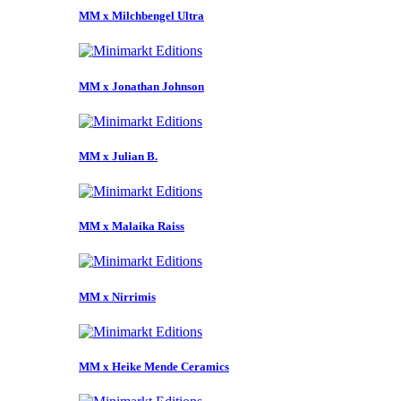
MM x Milchbengel Ultra
MM x Jonathan Johnson
MM x Julian B.
MM x Malaika Raiss
MM x Nirrimis
MM x Heike Mende Ceramics