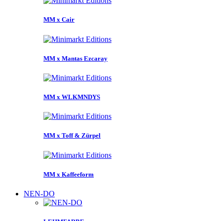
MM x Cair
MM x Mantas Ezcaray
MM x WLKMNDYS
MM x Toff & Zürpel
MM x Kaffeeform
NEN-DO