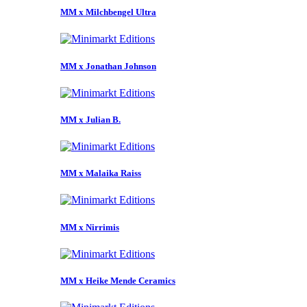
MM x Milchbengel Ultra
MM x Jonathan Johnson
MM x Julian B.
MM x Malaika Raiss
MM x Nirrimis
MM x Heike Mende Ceramics