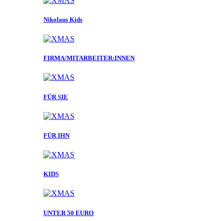
Nikolaus Kids
FIRMA/MITARBEITER:INNEN
FÜR SIE
FÜR IHN
KIDS
UNTER 50 EURO