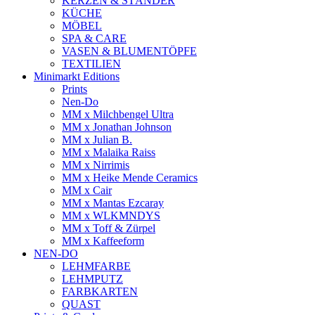
KERZEN & STÄNDER
KÜCHE
MÖBEL
SPA & CARE
VASEN & BLUMENTÖPFE
TEXTILIEN
Minimarkt Editions
Prints
Nen-Do
MM x Milchbengel Ultra
MM x Jonathan Johnson
MM x Julian B.
MM x Malaika Raiss
MM x Nirrimis
MM x Heike Mende Ceramics
MM x Cair
MM x Mantas Ezcaray
MM x WLKMNDYS
MM x Toff & Zürpel
MM x Kaffeeform
NEN-DO
LEHMFARBE
LEHMPUTZ
FARBKARTEN
QUAST