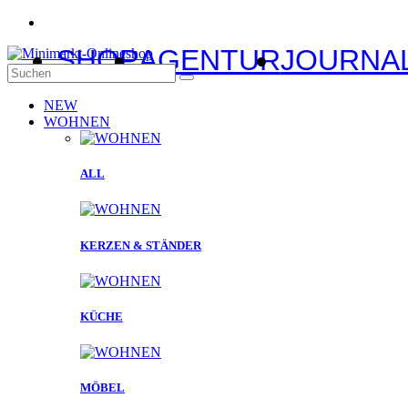
SHOP
AGENTUR
JOURNA
NEW
WOHNEN
ALL
KERZEN & STÄNDER
KÜCHE
MÖBEL