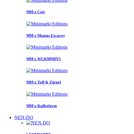
MM x Cair
MM x Mantas Ezcaray
MM x WLKMNDYS
MM x Toff & Zürpel
MM x Kaffeeform
NEN-DO