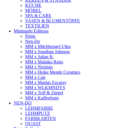
KERZEN & STÄNDER
KÜCHE
MÖBEL
SPA & CARE
VASEN & BLUMENTÖPFE
TEXTILIEN
Minimarkt Editions
Prints
Nen-Do
MM x Milchbengel Ultra
MM x Jonathan Johnson
MM x Julian B.
MM x Malaika Raiss
MM x Nirrimis
MM x Heike Mende Ceramics
MM x Cair
MM x Mantas Ezcaray
MM x WLKMNDYS
MM x Toff & Zürpel
MM x Kaffeeform
NEN-DO
LEHMFARBE
LEHMPUTZ
FARBKARTEN
QUAST