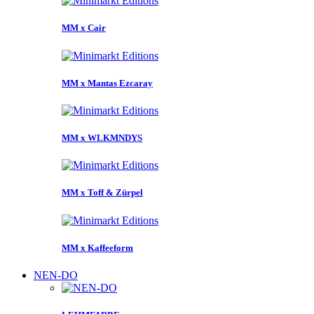
MM x Cair
MM x Mantas Ezcaray
MM x WLKMNDYS
MM x Toff & Zürpel
MM x Kaffeeform
NEN-DO