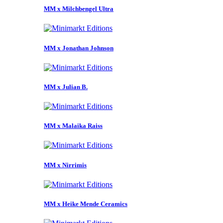
MM x Milchbengel Ultra
MM x Jonathan Johnson
MM x Julian B.
MM x Malaika Raiss
MM x Nirrimis
MM x Heike Mende Ceramics