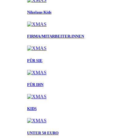
Nikolaus Kids
FIRMA/MITARBEITER:INNEN
FÜR SIE
FÜR IHN
KIDS
UNTER 50 EURO