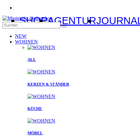
SHOP
AGENTUR
JOURNA
NEW
WOHNEN
ALL
KERZEN & STÄNDER
KÜCHE
MÖBEL