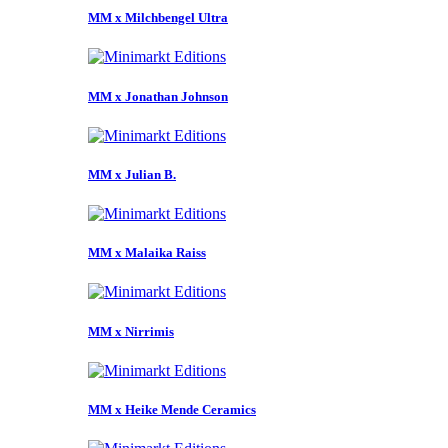
MM x Milchbengel Ultra
MM x Jonathan Johnson
MM x Julian B.
MM x Malaika Raiss
MM x Nirrimis
MM x Heike Mende Ceramics