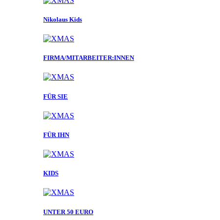
Nikolaus Kids
FIRMA/MITARBEITER:INNEN
FÜR SIE
FÜR IHN
KIDS
UNTER 50 EURO