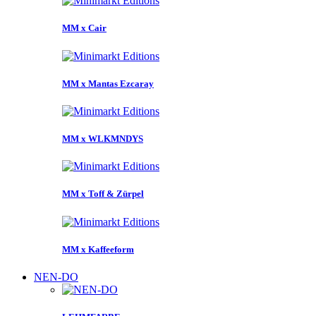
MM x Cair
MM x Mantas Ezcaray
MM x WLKMNDYS
MM x Toff & Zürpel
MM x Kaffeeform
NEN-DO