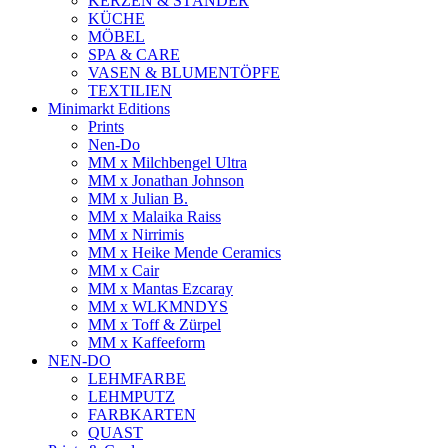
KERZEN & STÄNDER
KÜCHE
MÖBEL
SPA & CARE
VASEN & BLUMENTÖPFE
TEXTILIEN
Minimarkt Editions
Prints
Nen-Do
MM x Milchbengel Ultra
MM x Jonathan Johnson
MM x Julian B.
MM x Malaika Raiss
MM x Nirrimis
MM x Heike Mende Ceramics
MM x Cair
MM x Mantas Ezcaray
MM x WLKMNDYS
MM x Toff & Zürpel
MM x Kaffeeform
NEN-DO
LEHMFARBE
LEHMPUTZ
FARBKARTEN
QUAST