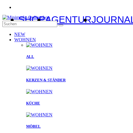
SHOP
AGENTUR
JOURNA
NEW
WOHNEN
ALL
KERZEN & STÄNDER
KÜCHE
MÖBEL