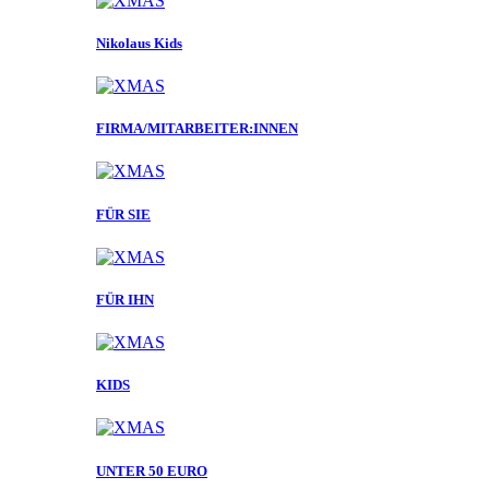
Nikolaus Kids
FIRMA/MITARBEITER:INNEN
FÜR SIE
FÜR IHN
KIDS
UNTER 50 EURO