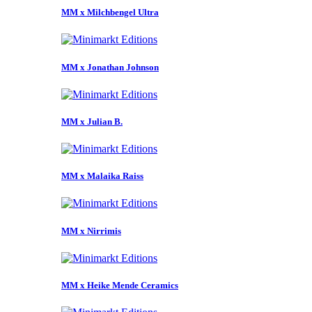
MM x Milchbengel Ultra
MM x Jonathan Johnson
MM x Julian B.
MM x Malaika Raiss
MM x Nirrimis
MM x Heike Mende Ceramics