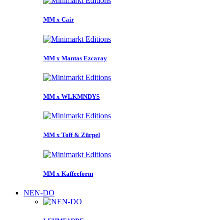
MM x Cair
MM x Mantas Ezcaray
MM x WLKMNDYS
MM x Toff & Zürpel
MM x Kaffeeform
NEN-DO