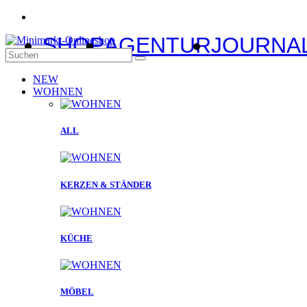
SHOP
AGENTUR
JOURNA
NEW
WOHNEN
ALL
KERZEN & STÄNDER
KÜCHE
MÖBEL