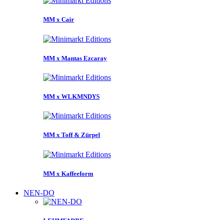
MM x Cair
MM x Mantas Ezcaray
MM x WLKMNDYS
MM x Toff & Zürpel
MM x Kaffeeform
NEN-DO