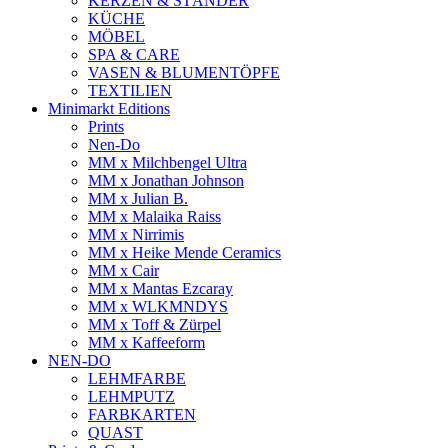
KERZEN & STÄNDER
KÜCHE
MÖBEL
SPA & CARE
VASEN & BLUMENTÖPFE
TEXTILIEN
Minimarkt Editions
Prints
Nen-Do
MM x Milchbengel Ultra
MM x Jonathan Johnson
MM x Julian B.
MM x Malaika Raiss
MM x Nirrimis
MM x Heike Mende Ceramics
MM x Cair
MM x Mantas Ezcaray
MM x WLKMNDYS
MM x Toff & Zürpel
MM x Kaffeeform
NEN-DO
LEHMFARBE
LEHMPUTZ
FARBKARTEN
QUAST