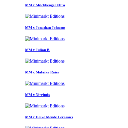
MM x Milchbengel Ultra
MM x Jonathan Johnson
MM x Julian B.
MM x Malaika Raiss
MM x Nirrimis
MM x Heike Mende Ceramics