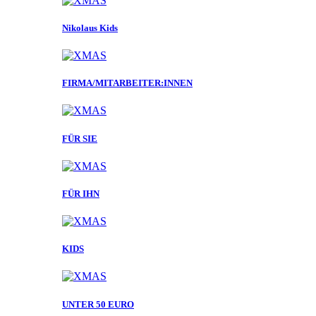
Nikolaus Kids
FIRMA/MITARBEITER:INNEN
FÜR SIE
FÜR IHN
KIDS
UNTER 50 EURO