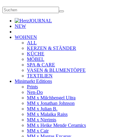
JOURNAL
NEW
WOHNEN
ALL
KERZEN & STÄNDER
KÜCHE
MÖBEL
SPA & CARE
VASEN & BLUMENTÖPFE
TEXTILIEN
Minimarkt Editions
Prints
Nen-Do
MM x Milchbengel Ultra
MM x Jonathan Johnson
MM x Julian B.
MM x Malaika Raiss
MM x Nirrimis
MM x Heike Mende Ceramics
MM x Cair
MM x Mantas Ezcaray