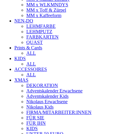
MM x WLKMNDYS
MM x Toff & Zürpel
MM x Kaffeeform
NEN-DO
LEHMFARBE
LEHMPUTZ
FARBKARTEN
QUAST
Prints & Cards
ALL
KIDS
ALL
ACCESSOIRES
ALL
XMAS
DEKORATION
Adventskalender Erwachsene
Adventskalender Kids
Nikolaus Erwachsene
Nikolaus Kids
FIRMA/MITARBEITER:INNEN
FÜR SIE
FÜR IHN
KIDS
UNTER 50 EURO