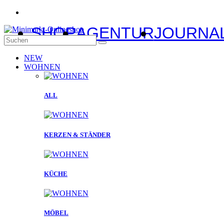
SHOP
AGENTUR
JOURNA
NEW
WOHNEN
ALL
KERZEN & STÄNDER
KÜCHE
MÖBEL