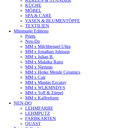
KERZEN & STÄNDER
KÜCHE
MÖBEL
SPA & CARE
VASEN & BLUMENTÖPFE
TEXTILIEN
Minimarkt Editions
Prints
Nen-Do
MM x Milchbengel Ultra
MM x Jonathan Johnson
MM x Julian B.
MM x Malaika Raiss
MM x Nirrimis
MM x Heike Mende Ceramics
MM x Cair
MM x Mantas Ezcaray
MM x WLKMNDYS
MM x Toff & Zürpel
MM x Kaffeeform
NEN-DO
LEHMFARBE
LEHMPUTZ
FARBKARTEN
QUAST