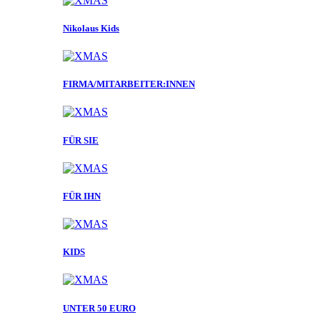
Nikolaus Kids
FIRMA/MITARBEITER:INNEN
FÜR SIE
FÜR IHN
KIDS
UNTER 50 EURO