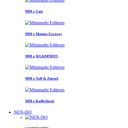
MM x Cair
MM x Mantas Ezcaray
MM x WLKMNDYS
MM x Toff & Zürpel
MM x Kaffeeform
NEN-DO