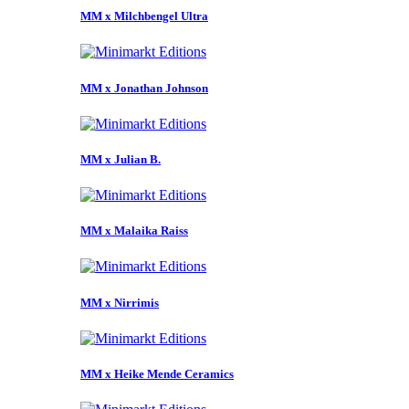
MM x Milchbengel Ultra
MM x Jonathan Johnson
MM x Julian B.
MM x Malaika Raiss
MM x Nirrimis
MM x Heike Mende Ceramics